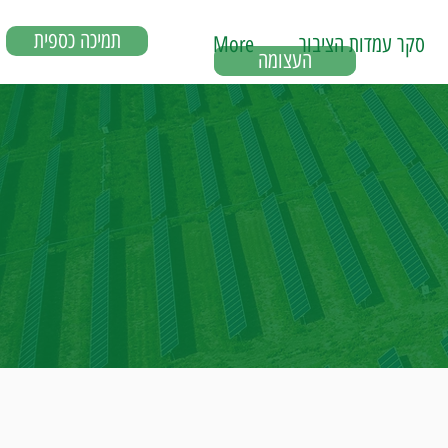
תמיכה כספית
סקר עמדות הציבור
More
העצומה
העצומה