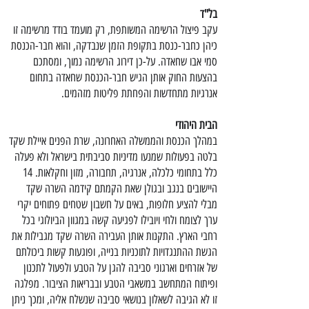
בל"ד
עקב פיצול הרשימה המשותפת, רק מועמד בודד מרשימה זו
כיהן כחבר-כנסת בתקופת הזמן שנבדקה, והוא חבר-הכנסת
סמי אבו שחאדה. על-כן דירוג הרשימה נמוך, ומסתכם
בהצעות החוק אותן הגיש חבר-הכנסת שחאדה בתחום
אנרגיות מתחדשות והפחתת פליטות מזהמים.
הבית היהודי
במהלך הכנסת והממשלה האחרונה, שרת הפנים איילת שקד
בלטה בפעולות שמנעו מדיניות סביבתית בישראל ולא פעלה
כלל בתחומי כלכלה, אנרגיה, תחבורה, מזון וחקלאות. 14
היישובים בנגב ובגולן שאת הקמתם קידמה השרה שקד
מבלי להציע חלופות, באים על חשבון שטחים פתוחים יקרי
ערך לצומח ולחי ויובילו לפגיעה קשה במגוון הביולוגי בכל
רחבי הארץ. התקנות אותן העבירה השרה שקד מגבילות את
הגשת ההתנגדויות לתוכניות בנייה, ופוגעות קשות ביכולתם
של אזרחים וארגוני סביבה להגן על הטבע ולפעול לתכנון
ופיתוח המתחשב במשאבי הטבע ובבריאות הציבור. מפלגה
זו לא הגיבה לשאלון בנושאי סביבה שנשלח אליה, ומכך ניתן