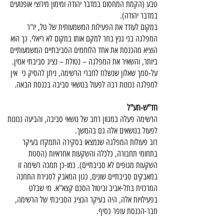
טבע (הקמת המחסום במדבר יהודה ומימון מירוצי אופנועים
במדבר יהודה).
במקום לעודד את הפעילות המשמעותית של טל, יו"ר
המפלגה בני גנץ בחר למקם אותו במקום לא ריאלי. כך הוא
הוציא מהכנסת את אחד הלוחמים הסביבתיים המשמעותיים
ביותר, והשאיר את המפלגה – נטולת – נציג סביבתי אמין.
על-סמך שאלון שנשלח לחברי הרשימה, ניתן להסיק כי אין
למפלגה נכונות רבה לפעול בנושאי סביבה בכנסת הבאה.
חד"ש-תע"ל
הרשימה פעלה במגוון רחב של נושאי סביבה, והביעה נכונות
לפעול בנושאים אלה גם בהמשך.
רוב פעולות המפלגה שנמצאו בסקירה התמקדו בעיקר
בתחומי תחבורה, כלכלה והשקעות אחראיות (הסטת
השקעות מגופים לא סביבתיים). כמו-כן תמכה רשימה זו
במאבקים סביבתיים שונים, כגון המאבק לסגירת התחנה
המרכזית בתל-אביב וביטול הסכם קצא"א. מי שבלט
בפעילויות אלה, היה בעיקר הנציג הסביבתי של הרשימה,
חבר-הכנסת עופר כסיף.