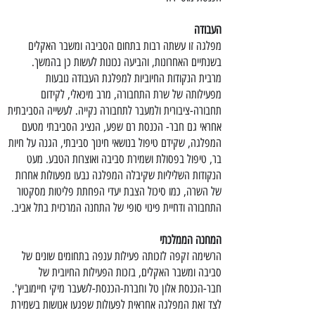
העבודה
מפלגה זו עשתה רבות בתחום הסביבה ומשבר האקלים
בשנתיים האחרונות, והביעה נכונות לעשות כן בהמשך.
מרבית הנקודות החיוביות למפלגת העבודה נובעות
מפעילותה של שרת התחבורה, מרב מיכאלי, לקידום
תחבורה-ציבורית ולמעבר לתחבורה נקייה. לעשייה הסביבתית
אחראי גם חבר- הכנסת רם שפע, הנציג הסביבתי מטעם
המפלגה, שקידם טיפול בנושאי חינוך סביבתי, הגנה על חיות
בר, טיפול בפסולת ושמירת סביבה ואוצרות הטבע. מעט
הנקודות השליליות שקיבלה המפלגה נבעו מפעולות אחרות
של השרה, כמו סיכול הצבת יעדי הפחתת פליטות מסקטור
התחבורה ודחיית פינוי סופי של התחנה המרכזית בתל אביב.
המחנה הממלכתי
הרשימה זקפה לזכותה פעילות ענפה בתחומים שונים של
סביבה ומשבר האקלים, בזכות הפעילות החיובית של
חבר-הכנסת אלון טל וחברת-הכנסת-לשעבר מיקי חיימוביץ'.
לצד זאת המפלגה אחראית לפעולות שפגעו אנושות בשמירת