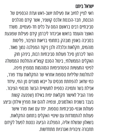
ישראל ביתנו
ראוי לציין לחיוב את פעילות יושב-ראש ועדת הכספים של
הכנסת, חבר-הכנסת אלכס קושניר, אשר קידם מהלכים
סביבתיים רבים בראשם המס על כלים חד-פעמיים. משרד
האוצר והעומד בראשו אביגדור ליברמן קידם פעילות שפוגעת
בסביבה באופן מובהק בתחומי בריאות הציבור, פליטות
מזהמים, חקלאות וכלכלה ולכן ניקוד המפלגה נמוך מאוד.
השר ליברמן סיכל פעולות סביבתיות רבות, ביניהן חוק
האקלים הממשלתי, ביטול הסכם קצא"א והחלטת הממשלה
לפינוי התעשיות הפטרוכימיות המזהמות ממפרץ חיפה.
להחלטות שליליות נוספות אחראי שר החקלאות עודד פורר,
כמי שדאג להפחתת מכסים על ייבוא מוצרים מן החי, עידוד
אכילת בשר ותמיכה כספית לתעשיית הבשר מכספי הציבור.
פורר הוביל לאישור חקלאות ימית באילת (שפגעה קשות
בעבר בשונית האלמוגים, וצפויה לזהם את מפרץ אילת) וביצע
פעולות אנטי-סביבתיות נוספות. יחד עם זאת פורר אישר
פעולות להתמודדות עם שינויי האקלים בתחום החקלאות.
בשאלון שנשלח אליה, המפלגה הביעה נכונות לפעול לקידום
תחבורה ציבורית ואנרגיות מתחדשות.