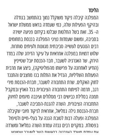
הליכוד
המפלגה קיבלה ניקוד משוקלל נמוך בהתחשב בגודלה
ובהיקף הפעילות שלה, כמי שעמדה בראש ממשלת ישראל
ה- 35. זאת בשל החלטות שבלטו בקידום פגיעה ישירה
בסביבה, ומשום שעמדות נציגי המפלגה בכנסת בתחומים
רבים הנוגעים לעשייה סביבתית מגוונות ולעיתים סותרות.
שלוש דמויות במפלגה אחראיות על עיקר הדירוג שלה במדד
הירוק. שר האנרגיה לשעבר, חבר-הכנסת יובל שטייניץ
(הודיע לאחרונה על פרישתו מהפוליטיקה), ביצע את מרבית
הפעולות השליליות, הגדיל את התלות בגז מחצבים והתנגד
לחוק האקלים. שרת התחבורה לשעבר, חברת-הכנסת מירי
רגב, תרמה לפיתוח התחבורה הציבורית בכל הארץ ובמקביל
תמכה בסלילת כבישים רבי מסלולים ועיכבה מיזמים לחיזוק
התחבורה הציבורית. השרה להגנת-הסביבה לשעבר,
חברת-הכנסת גילה גמליאל, אחראית לניקוד חיובי שקיבלה
המפלגה ופעלה רבות לטובת הגנה על בעלי-חיים ולטיפול
בפסולת. במקרים רבים נגדה עמדת השרה גמליאל ומשרדה
את עמדת משרד האנרגיה בראשות השר לשעבר שטייניץ.
מפלגה זו לא הגיבה לשאלון בנושאי סביבה שנשלח אליה,