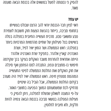
להסיק כי נכונותה לפעול בנושאים אלה בכנסת הבאה מועטה
מאוד.
יש עתיד
ראוי לציון חבר-הכנסת יוראי להב הרצנו שבולט בעשייתו
בתחומי סביבה, בייחוד בהגשת הצעות חוק חשובות לשמירת
טבע ומשאבי טבע. מרבית העשייה החיובית במפלגה בטלה
בשישים בצל פעילותן של שתיים מהדמויות המרכזיות ביותר
במפלגה: ראש הממשלה ושר החוץ יאיר לפיד, ושרת
האנרגיה קארין אלהרר. בתפקיד שרת האנרגיה אלהרר
הייתה אחראית להחרפת משבר האקלים בעיקר בכך שקידמה
חיפושי גז-מחצבים ונפט, התנגדה למס הפחמן ואף סיכלה
את חוק האקלים ואת החלטת הממשלה לפינוי התעשייה
המזהמת ממפרץ חיפה. ראש הממשלה יאיר לפיד היה מעורב
בקידום החלטת הממשלה, אבל הוביל בה שינויים
מרחיקי-לכת שמשמעותם המשך הפגיעה בתושבי האזור.
על-פי המענה לשאלון שנשלח למפלגה, ניתן להסיק כי
פעילות המפלגה בנושאי סביבה בכנסת הבאה צפויה להיות
חלקית, ולא חיובית לחלוטין.