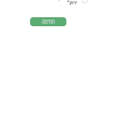
ירוק״
חתימה
חתמתם? מעולה! שתפו עכשיו בפייסבוק
מעוניין בפרטים נוספים? הירשם לקבלת עוד תכנים בנושא